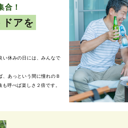
集合！
トドアを
良い休みの日には、みんなで
ば、あっという間に憧れのＢ
族も呼べば楽しさ２倍です。